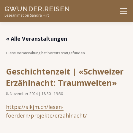
Skip
GWUNDER.REISEN
to
Menu
content
Leseanimation Sandra Hirt
ANGEBOTE
UNTERWEGS…
KONTAKT
« Alle Veranstaltungen
Diese Veranstaltung hat bereits stattgefunden.
VERANSTALTUNGEN
Geschichtenzeit | «Schweizer
Erzählnacht: Traumwelten»
8. November 2024 | 18:30
-
19:30
https://sikjm.ch/lesen-
foerdern/projekte/erzahlnacht/