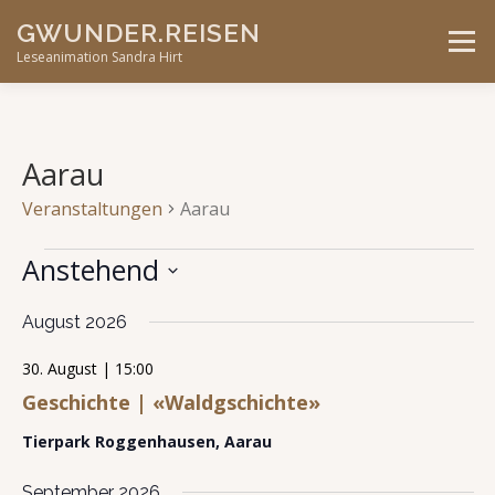
Skip
GWUNDER.REISEN
to
Menu
content
Leseanimation Sandra Hirt
ANGEBOTE
UNTERWEGS…
KONTAKT
Aarau
Veranstaltungen
Aarau
VERANSTALTUNGEN
V
A
V
Anstehend
e
n
e
r
Datum
s
r
a
August 2026
wählen.
n
i
a
s
30. August | 15:00
c
n
t
Geschichte | «Waldgschichte»
h
s
a
l
t
t
Tierpark Roggenhausen, Aarau
t
e
a
u
n
n
l
September 2026