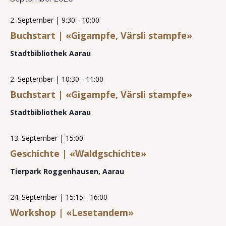
g
-
t
A
2. September | 9:30
-
10:00
N
u
n
Buchstart | «Gigampfe, Värsli stampfe»
s
a
n
i
v
g
Stadtbibliothek Aarau
c
i
e
h
t
g
n
2. September | 10:30
-
11:00
e
a
n
Buchstart | «Gigampfe, Värsli stampfe»
t
-
N
Stadtbibliothek Aarau
i
a
o
v
13. September | 15:00
i
n
g
Geschichte | «Waldgschichte»
a
t
Tierpark Roggenhausen, Aarau
i
o
24. September | 15:15
-
16:00
n
Workshop | «Lesetandem»