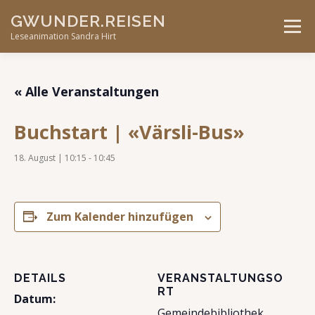
Skip
GWUNDER.REISEN
to
Menu
content
Leseanimation Sandra Hirt
ANGEBOTE
UNTERWEGS…
KONTAKT
« Alle Veranstaltungen
Buchstart | «Värsli-Bus»
VERANSTALTUNGEN
18. August | 10:15
-
10:45
Zum Kalender hinzufügen
DETAILS
VERANSTALTUNGSO
RT
Datum:
Gemeindebibliothek