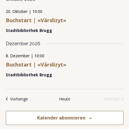
g
-
t
A
20. Oktober | 10:00
N
u
n
Buchstart | «Värslizyt»
s
a
n
i
v
g
Stadtbibliothek Brugg
c
i
e
h
t
g
n
Dezember 2026
e
a
n
8. Dezember | 10:00
t
-
Buchstart | «Värslizyt»
N
i
a
o
Stadtbibliothek Brugg
v
i
n
g
a
t
Veranstaltungen
Vorherige
Heute
Nächste
i
Veransta
o
n
Kalender abonnieren