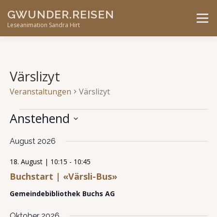
Skip
GWUNDER.REISEN
to
Menu
content
Leseanimation Sandra Hirt
ANGEBOTE
UNTERWEGS…
KONTAKT
Värslizyt
Veranstaltungen
Värslizyt
VERANSTALTUNGEN
V
A
V
Anstehend
e
n
e
r
Datum
s
r
a
August 2026
wählen.
n
i
a
s
18. August | 10:15
-
10:45
c
n
t
Buchstart | «Värsli-Bus»
h
s
a
l
t
t
Gemeindebibliothek Buchs AG
t
e
a
u
n
n
l
Oktober 2026