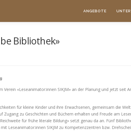
ANGEBOTE
UNTER
ibe Bibliothek»
ng
dem Verein «Leseanimator:innen SIKJM» an der Planung und jetzt sei
ichkeiten für kleine Kinder und ihre Erwachsenen, gemeinsam die Wel
n auf Zugang zu Geschichten und Büchern erhalten und Freude am Lesen
Reichweite für frühe literale Bildung» setzt genau da an. Fünf Biblio
 mit Leseanimator:innen SIKJM zu Kompetenzzentren bzw. Drehscheiben