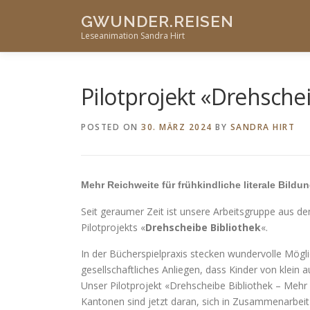
Skip
GWUNDER.REISEN
to
Leseanimation Sandra Hirt
content
Pilotprojekt «Drehsche
POSTED ON
30. MÄRZ 2024
BY
SANDRA HIRT
Mehr Reichweite für frühkindliche literale Bildu
Seit geraumer Zeit ist unsere Arbeitsgruppe aus 
Pilotprojekts «
Drehscheibe Bibliothek
«.
In der Bücherspielpraxis stecken wundervolle Mögl
gesellschaftliches Anliegen, dass Kinder von klei
Unser Pilotprojekt «Drehscheibe Bibliothek – Mehr 
Kantonen sind jetzt daran, sich in Zusammenarbeit