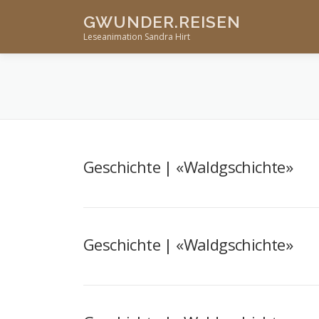
Skip
GWUNDER.REISEN
to
Leseanimation Sandra Hirt
content
Geschichte | «Waldgschichte»
Geschichte | «Waldgschichte»