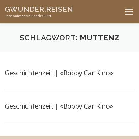
Skip
GWUNDER.REISEN
to
Menu
content
Leseanimation Sandra Hirt
ANGEBOTE
UNTERWEGS…
KONTAKT
SCHLAGWORT:
MUTTENZ
VERANSTALTUNGEN
Geschichtenzeit | «Bobby Car Kino»
Geschichtenzeit | «Bobby Car Kino»