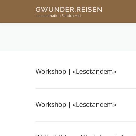
Skip
GWUNDER.REISEN
to
Leseanimation Sandra Hirt
content
Workshop | «Lesetandem»
Workshop | «Lesetandem»