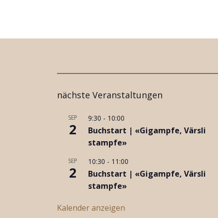
i
t
r
a
g
nächste Veranstaltungen
s
n
SEP
9:30
-
10:00
2
Buchstart | «Gigampfe, Värsli
a
stampfe»
v
SEP
10:30
-
11:00
2
i
Buchstart | «Gigampfe, Värsli
stampfe»
g
Kalender anzeigen
a