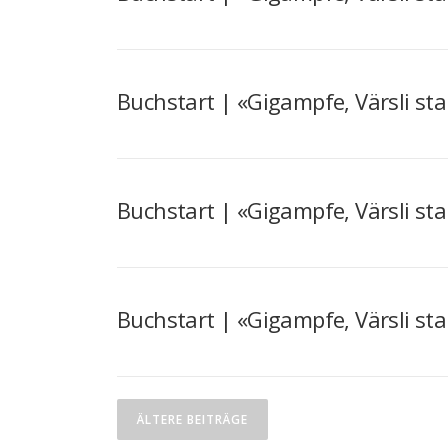
Buchstart | «Gigampfe, Värsli st
Buchstart | «Gigampfe, Värsli st
Buchstart | «Gigampfe, Värsli st
B
ÄLTERE BEITRÄGE
e