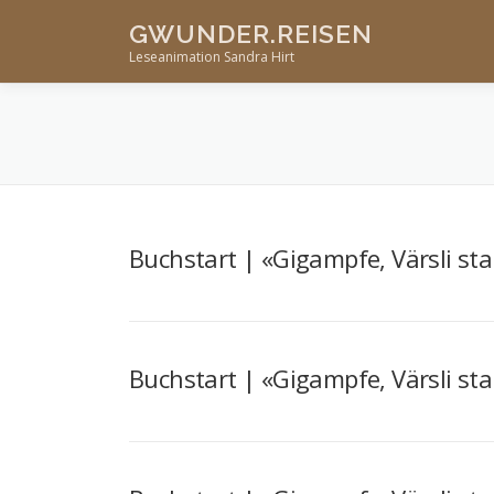
Skip
GWUNDER.REISEN
to
Leseanimation Sandra Hirt
content
Buchstart | «Gigampfe, Värsli st
Buchstart | «Gigampfe, Värsli st