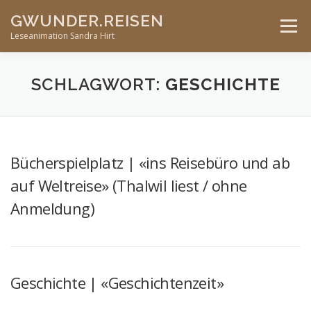
Skip
GWUNDER.REISEN
to
Menu
content
Leseanimation Sandra Hirt
ANGEBOTE
UNTERWEGS…
KONTAKT
SCHLAGWORT:
GESCHICHTE
VERANSTALTUNGEN
Bücherspielplatz | «ins Reisebüro und ab
auf Weltreise» (Thalwil liest / ohne
Anmeldung)
Geschichte | «Geschichtenzeit»