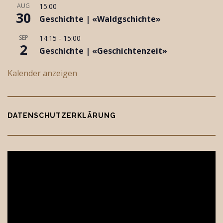
i
AUG
15:00
30
g
Geschichte | «Waldgschichte»
a
SEP
14:15
-
15:00
t
2
Geschichte | «Geschichtenzeit»
i
o
Kalender anzeigen
n
DATENSCHUTZERKLÄRUNG