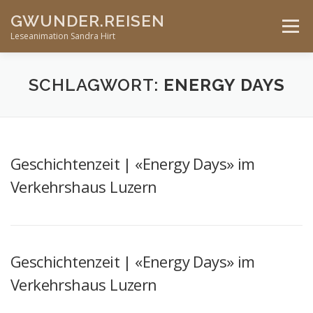
Skip
GWUNDER.REISEN
to
Menu
content
Leseanimation Sandra Hirt
ANGEBOTE
UNTERWEGS…
KONTAKT
SCHLAGWORT:
ENERGY DAYS
VERANSTALTUNGEN
Geschichtenzeit | «Energy Days» im
Verkehrshaus Luzern
Geschichtenzeit | «Energy Days» im
Verkehrshaus Luzern