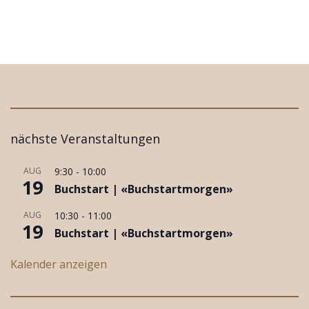
i
t
r
a
g
s
n
a
nächste Veranstaltungen
v
i
AUG
9:30
-
10:00
19
g
Buchstart | «Buchstartmorgen»
a
AUG
10:30
-
11:00
t
19
Buchstart | «Buchstartmorgen»
i
o
Kalender anzeigen
n