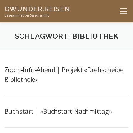
Skip
GWUNDER.REISEN
to
Menu
content
Leseanimation Sandra Hirt
ANGEBOTE
UNTERWEGS…
KONTAKT
SCHLAGWORT:
BIBLIOTHEK
VERANSTALTUNGEN
Zoom-Info-Abend | Projekt «Drehscheibe
Bibliothek»
Buchstart | «Buchstart-Nachmittag»