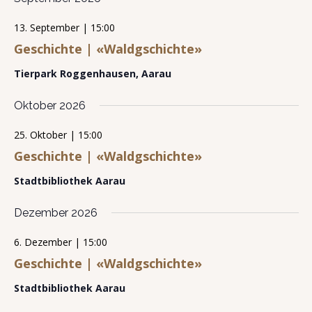
g
-
t
A
13. September | 15:00
N
u
n
Geschichte | «Waldgschichte»
s
a
n
i
v
g
Tierpark Roggenhausen, Aarau
c
i
e
h
t
g
n
Oktober 2026
e
a
n
25. Oktober | 15:00
t
-
Geschichte | «Waldgschichte»
N
i
a
o
Stadtbibliothek Aarau
v
i
n
g
Dezember 2026
a
t
6. Dezember | 15:00
i
o
Geschichte | «Waldgschichte»
n
Stadtbibliothek Aarau