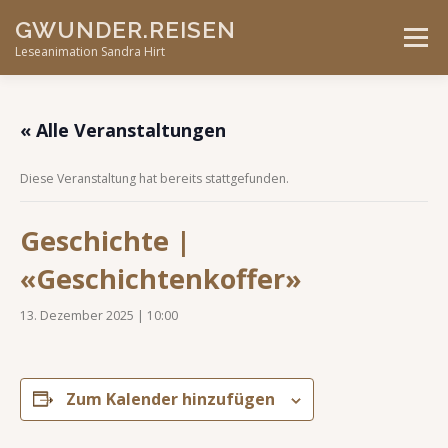
Skip
GWUNDER.REISEN
to
Menu
content
Leseanimation Sandra Hirt
ANGEBOTE
UNTERWEGS…
KONTAKT
« Alle Veranstaltungen
Diese Veranstaltung hat bereits stattgefunden.
VERANSTALTUNGEN
Geschichte |
«Geschichtenkoffer»
13. Dezember 2025 | 10:00
Zum Kalender hinzufügen