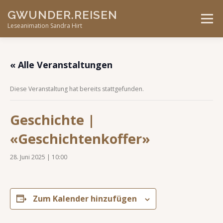
Skip
GWUNDER.REISEN
to
Menu
content
Leseanimation Sandra Hirt
ANGEBOTE
UNTERWEGS…
KONTAKT
« Alle Veranstaltungen
Diese Veranstaltung hat bereits stattgefunden.
VERANSTALTUNGEN
Geschichte |
«Geschichtenkoffer»
28. Juni 2025 | 10:00
Zum Kalender hinzufügen