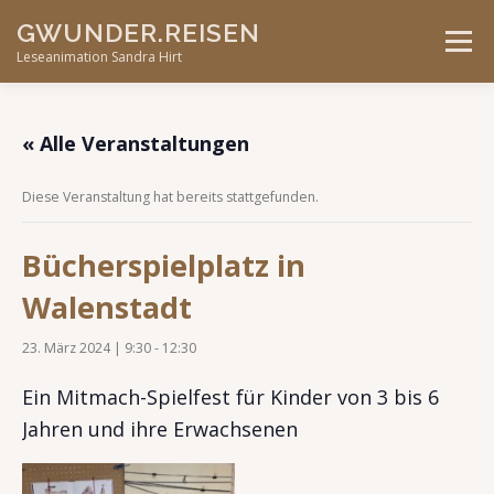
Skip
GWUNDER.REISEN
to
Menu
content
Leseanimation Sandra Hirt
ANGEBOTE
UNTERWEGS…
KONTAKT
« Alle Veranstaltungen
Diese Veranstaltung hat bereits stattgefunden.
VERANSTALTUNGEN
Bücherspielplatz in
Walenstadt
23. März 2024 | 9:30
-
12:30
Ein Mitmach-Spielfest für Kinder von 3 bis 6
Jahren und ihre Erwachsenen