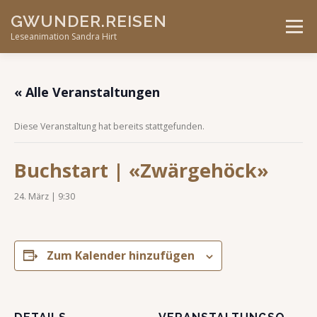
Skip
GWUNDER.REISEN
to
Menu
content
Leseanimation Sandra Hirt
ANGEBOTE
UNTERWEGS…
KONTAKT
« Alle Veranstaltungen
Diese Veranstaltung hat bereits stattgefunden.
VERANSTALTUNGEN
Buchstart | «Zwärgehöck»
24. März | 9:30
Zum Kalender hinzufügen