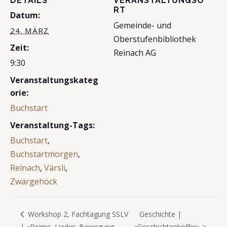
DETAILS
VERANSTALTUNGSO
RT
Datum:
Gemeinde- und
24. MÄRZ
Oberstufenbibliothek
Zeit:
Reinach AG
9:30
Veranstaltungskateg
orie:
Buchstart
Veranstaltung-Tags:
Buchstart
,
Buchstartmorgen
,
Reinach
,
Värsli
,
Zwärgehöck
Geschichte |
Workshop 2, Fachtagung SSLV
| «Reime, Lieder, Bewegung –
«Geschichtenkoffer» >