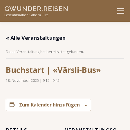
Skip
GWUNDER.REISEN
to
Menu
content
Leseanimation Sandra Hirt
ANGEBOTE
UNTERWEGS…
KONTAKT
« Alle Veranstaltungen
Diese Veranstaltung hat bereits stattgefunden.
VERANSTALTUNGEN
Buchstart | «Värsli-Bus»
18. November 2025 | 9:15
-
9:45
Zum Kalender hinzufügen