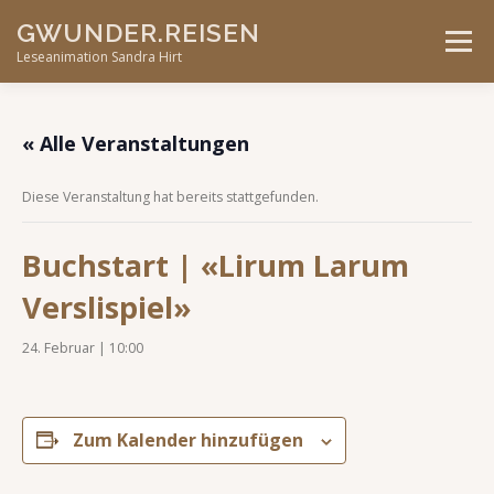
Skip
GWUNDER.REISEN
to
Menu
content
Leseanimation Sandra Hirt
ANGEBOTE
UNTERWEGS…
KONTAKT
« Alle Veranstaltungen
Diese Veranstaltung hat bereits stattgefunden.
VERANSTALTUNGEN
Buchstart | «Lirum Larum
Verslispiel»
24. Februar | 10:00
Zum Kalender hinzufügen