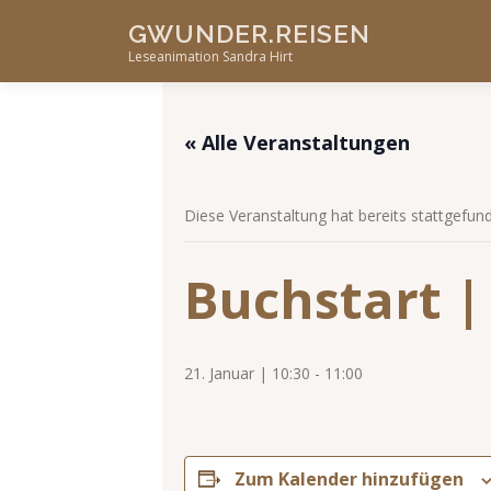
Skip
GWUNDER.REISEN
to
Leseanimation Sandra Hirt
content
« Alle Veranstaltungen
Diese Veranstaltung hat bereits stattgefun
Buchstart 
21. Januar | 10:30
-
11:00
Zum Kalender hinzufügen